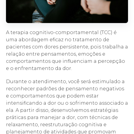
A terapia cognitivo-comportamental (TCC) é
uma abordagem eficaz no tratamento de
pacientes com dores persistente, pois trabalha a
relação entre pensamentos, emoções e
comportamentos que influenciam a percepção
e o enfrentamento da dor.
Durante o atendimento, você será estimulado a
reconhecer padrões de pensamento negativos
e comportamentos que podem estar
intensificando a dor ou o sofrimento associado a
ela. A partir disso, desenvolvemos estratégias
práticas para manejar a dor, com técnicas de
relaxamento, reestruturação cognitiva e
planejamento de atividades que promovam